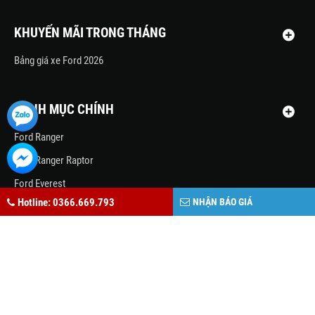
KHUYẾN MÃI TRONG THÁNG
Bảng giá xe Ford 2026
DANH MỤC CHÍNH
Ford Ranger
Ford Ranger Raptor
Ford Everest
Hotline: 0366.669.793
NHẬN BÁO GIÁ
Ford Territory
Ford Explorer
Ford Transit
THÔNG TIN TƯ VẤN XE MAZDA TẠI BẮC GIANG