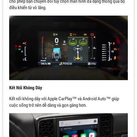
cho phép bạn chuyển đổi tùy chọn màn hình đa dạng thông qua bộ
điều khiển từ vô lăng.
Kết Nối Không Dây
Kết nối không dây với Apple CarPlay™ và Android Auto™ giúp
cuộc sống trở nên dễ dàng và gọn gàng hơn.