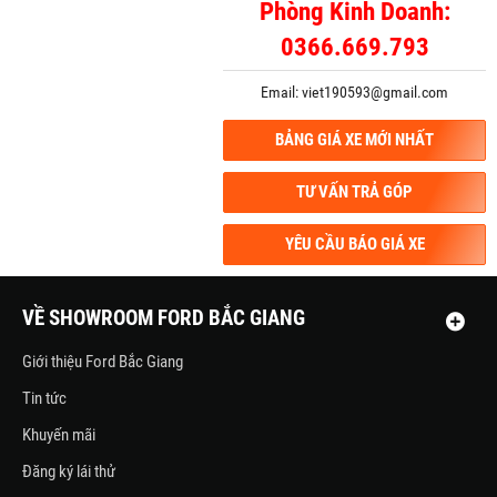
Phòng Kinh Doanh:
0366.669.793
Email: viet190593@gmail.com
BẢNG GIÁ XE MỚI NHẤT
TƯ VẤN TRẢ GÓP
YÊU CẦU BÁO GIÁ XE
VỀ SHOWROOM FORD BẮC GIANG
Giới thiệu Ford Bắc Giang
Tin tức
Khuyến mãi
Đăng ký lái thử