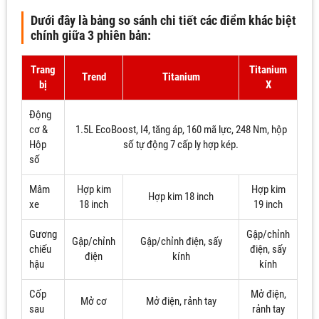
Dưới đây là bảng so sánh chi tiết các điểm khác biệt
chính giữa 3 phiên bản:
Trang
Titanium
Trend
Titanium
bị
X
Động
cơ &
1.5L EcoBoost, I4, tăng áp, 160 mã lực, 248 Nm, hộp
Hộp
số tự động 7 cấp ly hợp kép.
số
Mâm
Hợp kim
Hợp kim
Hợp kim 18 inch
xe
18 inch
19 inch
Gương
Gập/chỉnh
Gập/chỉnh
Gập/chỉnh điện, sấy
chiếu
điện, sấy
điện
kính
hậu
kính
Cốp
Mở điện,
Mở cơ
Mở điện, rảnh tay
sau
rảnh tay