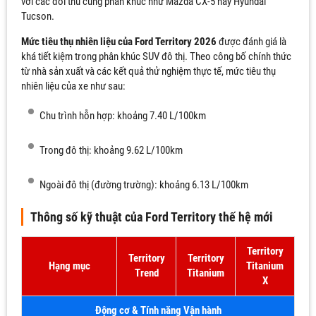
với các đối thủ cùng phân khúc như Mazda CX-5 hay Hyundai
Tucson.
Mức tiêu thụ nhiên liệu của Ford Territory 2026
được đánh giá là
khá tiết kiệm trong phân khúc SUV đô thị. Theo công bố chính thức
từ nhà sản xuất và các kết quả thử nghiệm thực tế, mức tiêu thụ
nhiên liệu của xe như sau:
Chu trình hỗn hợp: khoảng 7.40 L/100km
Trong đô thị: khoảng 9.62 L/100km
Ngoài đô thị (đường trường): khoảng 6.13 L/100km
Thông số kỹ thuật của Ford Territory thế hệ mới
Territory
Territory
Territory
Hạng mục
Titanium
Trend
Titanium
X
Động cơ & Tính năng Vận hành