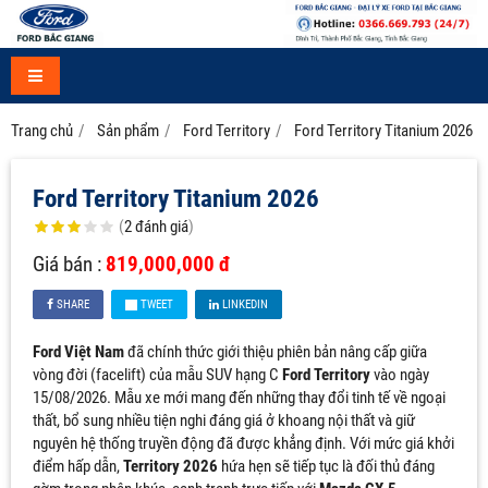
Trang chủ
Sản phẩm
Ford Territory
Ford Territory Titanium 2026
Ford Territory Titanium 2026
(
2
đánh giá
)
Giá bán :
819,000,000 đ
SHARE
TWEET
LINKEDIN
Ford Việt Nam
đã chính thức giới thiệu phiên bản nâng cấp giữa
vòng đời (facelift) của mẫu SUV hạng C
Ford Territory
vào ngày
15/08/2026. Mẫu xe mới mang đến những thay đổi tinh tế về ngoại
thất, bổ sung nhiều tiện nghi đáng giá ở khoang nội thất và giữ
nguyên hệ thống truyền động đã được khẳng định. Với mức giá khởi
điểm hấp dẫn,
Territory 2026
hứa hẹn sẽ tiếp tục là đối thủ đáng