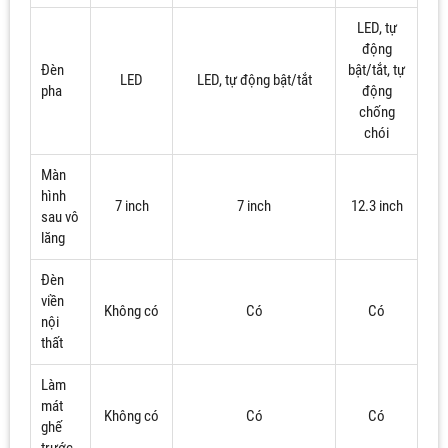
LED, tự
động
Đèn
bật/tắt, tự
LED
LED, tự động bật/tắt
pha
động
chống
chói
Màn
hình
7 inch
7 inch
12.3 inch
sau vô
lăng
Đèn
viền
Không có
Có
Có
nội
thất
Làm
mát
Không có
Có
Có
ghế
trước