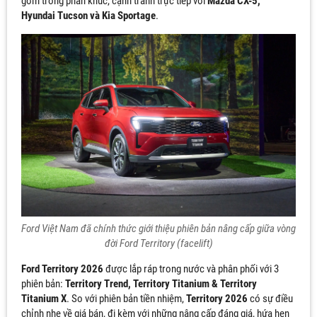
gờm trong phân khúc, cạnh tranh trực tiếp với
Mazda CX-5,
Hyundai Tucson và Kia Sportage
.
Ford Việt Nam đã chính thức giới thiệu phiên bản nâng cấp giữa vòng
đời Ford Territory (facelift)
Ford Territory 2026
được lắp ráp trong nước và phân phối với 3
phiên bản:
Territory Trend, Territory Titanium & Territory
Titanium X
. So với phiên bản tiền nhiệm,
Territory 2026
có sự điều
chỉnh nhẹ về giá bán, đi kèm với những nâng cấp đáng giá, hứa hẹn