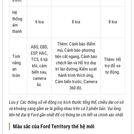
Hệ
thống
6 loa
8 loa
8 loa
âm
thanh
Thêm: Cảnh báo điểm
ABS, EBD,
mù, Cảnh báo phương
ESP, HAC,
Tính
tiện cắt ngang, Cảnh báo
TCS, 6 túi
Thêm: Hỗ
năng
chệch làn và Hỗ trợ duy
khí, cảm
trợ đỗ xe
an
trì làn đường, Kiểm soát
biến sau,
tự động.
toàn
hành trình thích ứng,
camera
Cảm biến trước, Camera
lùi.
360 độ.
Lưu ý: Các thông số về động cơ, kích thước tổng thể, chiều dài cơ sở
và khoảng sáng gầm xe là giống nhau trên cả 3 phiên bản. Vui lòng
liên hệ đại lý Ford gần nhất để có thông tin chi tiết và chính xác nhất.
Màu sắc của Ford Territory thế hệ mới