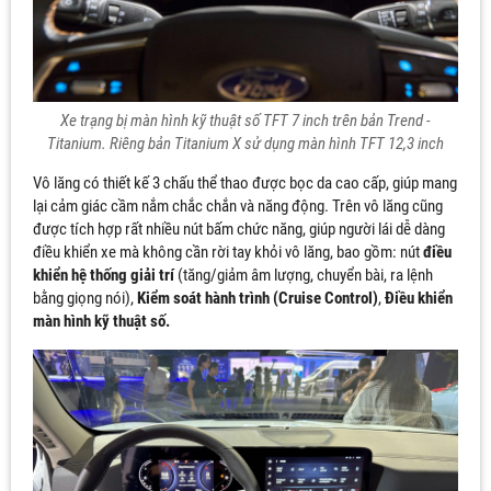
Xe trạng bị màn hình kỹ thuật số TFT 7 inch trên bản Trend -
Titanium. Riêng bản Titanium X sử dụng màn hình TFT 12,3 inch
Vô lăng có thiết kế 3 chấu thể thao được bọc da cao cấp, giúp mang
lại cảm giác cầm nắm chắc chắn và năng động. Trên vô lăng cũng
được tích hợp rất nhiều nút bấm chức năng, giúp người lái dễ dàng
điều khiển xe mà không cần rời tay khỏi vô lăng, bao gồm: nút
điều
khiển hệ thống giải trí
(tăng/giảm âm lượng, chuyển bài, ra lệnh
bằng giọng nói),
Kiểm soát hành trình (Cruise Control)
,
Điều khiển
màn hình kỹ thuật số.