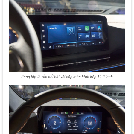
Bảng táp-lô vẫn nổi bật với cặp màn hình kép 12.3 inch