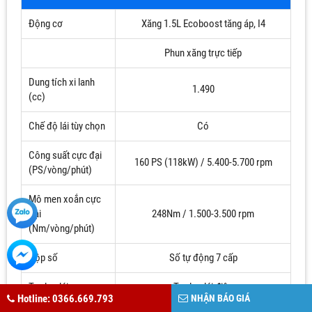
Động cơ
Xăng 1.5L Ecoboost tăng áp, I4
Phun xăng trực tiếp
Dung tích xi lanh
1.490
(cc)
Chế độ lái tùy chọn
Có
Công suất cực đại
160 PS (118kW) / 5.400-5.700 rpm
(PS/vòng/phút)
Mô men xoắn cực
đại
248Nm / 1.500-3.500 rpm
(Nm/vòng/phút)
Hộp số
Số tự động 7 cấp
Trợ lực lái
Trợ lực lái điện
Hotline: 0366.669.793
NHẬN BÁO GIÁ